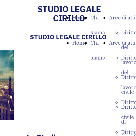
STUDIO LEGALE
CIRILLO
Home
Chi
Aree di atti
siamo
Diritt
STUDIO LEGALE CIRILLO
Home
Chi
Aree di atti
del
siamo
Diritt
lavor
del
Diritt
lavor
civile
Diritt
Diritt
civile
di
Diritt